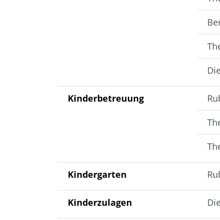
Be
Th
Di
Kinderbetreuung
Ru
The
Th
Kindergarten
Rub
Kinderzulagen
Di