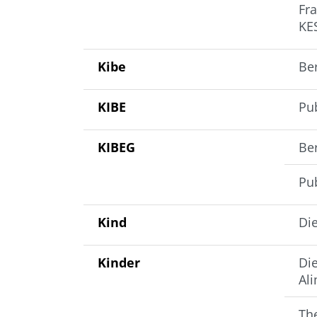
Fr
KE
Kibe
Be
KIBE
Pu
KIBEG
Be
Pu
Kind
Di
Kinder
Die
Al
Th