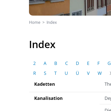
(ausgewählt)
Home
Index
Index
2
A
B
C
D
E
F
G
R
S
T
U
Ü
V
W
Kadetten
Th
Kanalisation
De
Die