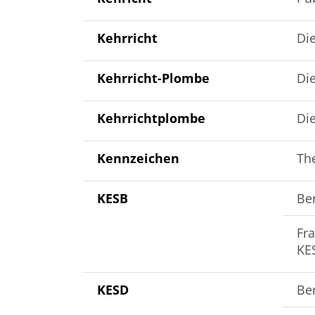
Kehrricht
Die
Kehrricht-Plombe
Di
Kehrrichtplombe
Di
Kennzeichen
Th
KESB
Be
Fr
KE
KESD
Be