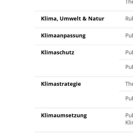
Th
Klima, Umwelt & Natur
Ru
Klimaanpassung
Pub
Klimaschutz
Pu
Pub
Klimastrategie
Th
Pub
Klimaumsetzung
Pu
Kli