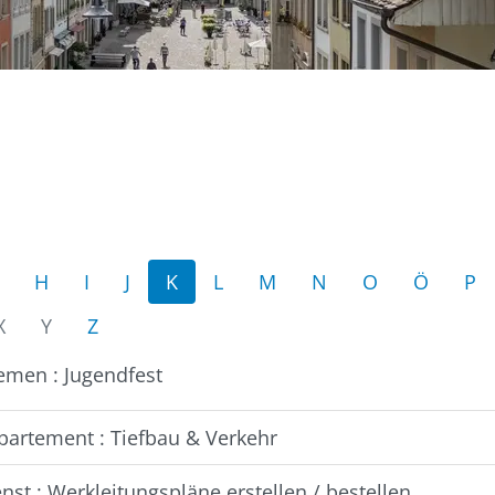
H
I
J
K
L
M
N
O
Ö
P
X
Y
Z
emen : Jugendfest
partement : Tiefbau & Verkehr
nst : Werkleitungspläne erstellen / bestellen