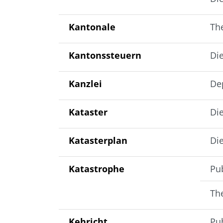
Kantonale
Th
Kantonssteuern
Di
Kanzlei
De
Kataster
Die
Katasterplan
Die
Katastrophe
Pub
Th
Kehricht
Pub