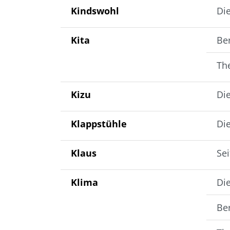
Kindswohl
Di
Kita
Be
The
Kizu
Di
Klappstühle
Die
Klaus
Se
Klima
Di
Be