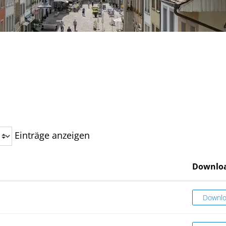
t)
Einträge anzeigen
Downlo
Abfallr
Downl