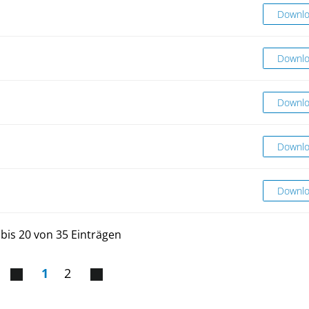
Marktr
Downl
Parkier
Downl
Parkier
Downl
Pflanzg
Downl
Planun
Downl
 bis 20 von 35 Einträgen
1
2