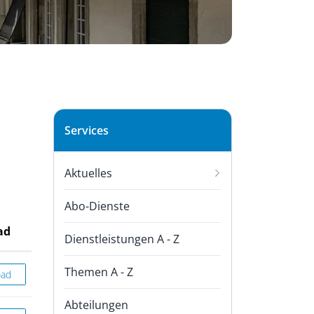
Subnavigation
Services
Aktuelles
Abo-Dienste
ad
Dienstleistungen A - Z
Themen A - Z
eglement
oad
Abteilungen