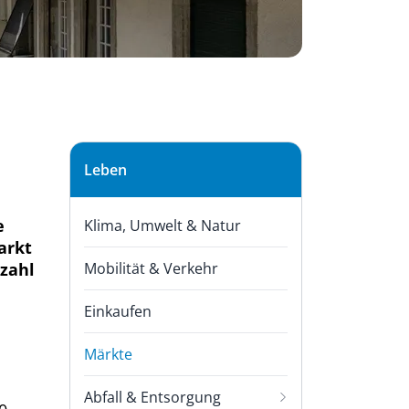
Subnavigation
Leben
e
Klima, Umwelt & Natur
arkt
lzahl
Mobilität & Verkehr
Einkaufen
Märkte
(
Abfall & Entsorgung
a