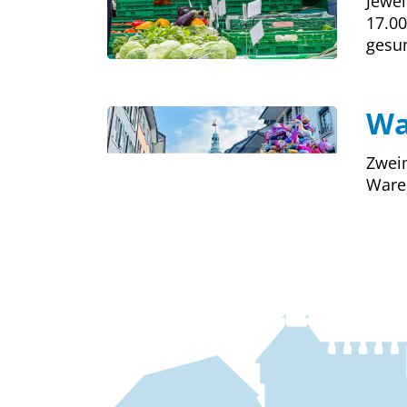
Jewei
17.00
gesun
Wa
Zweim
Waren
Fussbereich