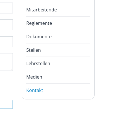
Mitarbeitende
Reglemente
Dokumente
Stellen
Lehrstellen
Medien
Kontakt
(
a
u
s
g