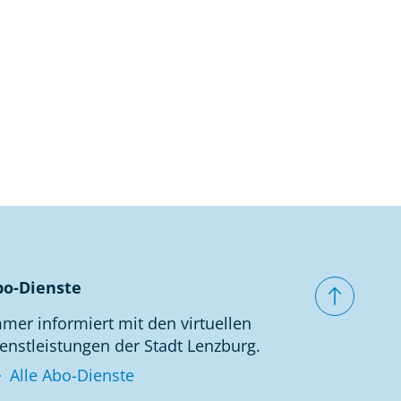
e
w
ä
h
l
t
)
bo-Dienste
mer informiert mit den virtuellen
enstleistungen der Stadt Lenzburg.
Alle Abo-Dienste