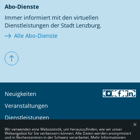
Abo-Dienste
Immer informiert mit den virtuellen
Dienstleistungen der Stadt Lenzburg.
Alle Abo-Dienste
Toolbar
Neuigkeiten
Veranstaltungen
Dienstleistungen
×
Webstatistik
Kontakt
Wir verwenden eine Webstatistik, um herauszufinden, wie wir unser
Webangebot für Sie verbessern können. Alle Daten werden anonymisiert
und in Rechenzentren in der Schweiz verarbeitet. Mehr Informationen