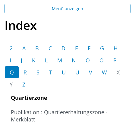
Menü anzeigen
Index
2
A
B
C
D
E
F
G
H
I
J
K
L
M
N
O
Ö
P
Q
R
S
T
U
Ü
V
W
X
Y
Z
Quartierzone
Publikation : Quartiererhaltungszone -
Merkblatt