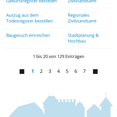
Geburtsregister bestellen
Zivilstandsamt
Auszug aus dem
Regionales
Todesregister bestellen
Zivilstandsamt
Baugesuch einreichen
Stadtplanung &
Hochbau
1 bis 20 von 129 Einträgen
1
2
3
4
5
6
7
Fussbereich