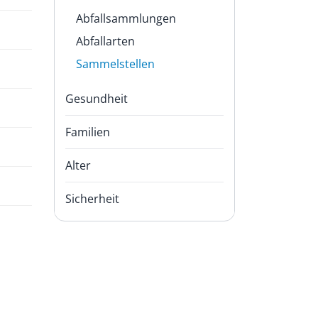
Abfallsammlungen
Abfallarten
Sammelstellen
(
Gesundheit
a
u
s
Familien
g
e
Alter
w
ä
Sicherheit
h
l
t
)