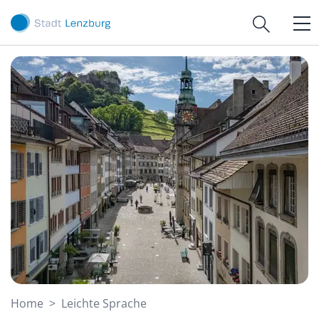
Kopfzeile
Lenzburg
Hauptnavigation
zur Startseite
Direkt zur Hauptnavigation
Direkt zum Inhalt
Direkt zur Suche
Direkt zum Stichwortverzeichnis
Hauptinhalt
(ausgewählt)
Home
Leichte Sprache