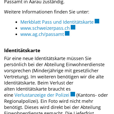
Passamt in Aarau zuständig.
Weitere Informationen finden Sie unter:
Externer 
Merkblatt Pass und Identitätskarte
Externer Link wird i
www.schweizerpass.ch
Externer Link wird in e
www.ag.ch/passamt
Identitätskarte
Für eine neue Identitätskarte müssen Sie
persönlich bei der Abteilung Einwohnerdienste
vorsprechen (Minderjährige mit gesetzlicher
Vertretung). Im weiteren benötigen wir die alte
Identitätskarte. Beim Verlust der
alten Identitätskarte braucht es
Externer Link wird i
eine
Verlustanzeige der Polizei
(Kantons- oder
Regionalpolizei). Ein Foto wird nicht mehr
benötigt. Dieses wird direkt bei der Abteilung
Einwohnerdienste gemacht. Die Lieferfrist