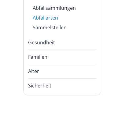
Abfallsammlungen
Abfallarten
(
Sammelstellen
a
u
Gesundheit
s
g
Familien
e
w
Alter
ä
h
Sicherheit
l
t
)