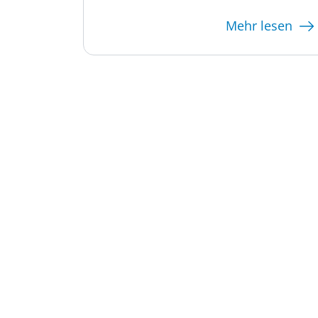
esen
Mehr lesen
Verschiedene Inform