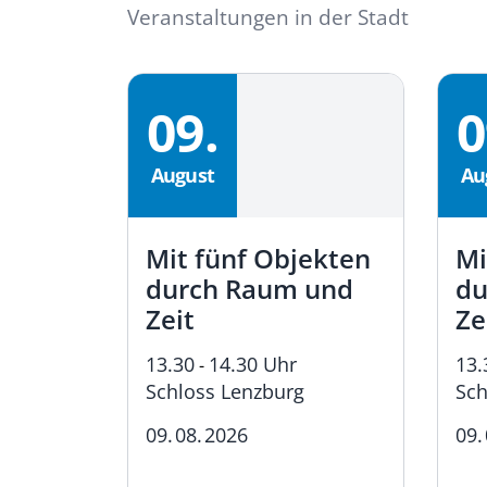
Veranstaltungen in der Stadt
09.
0
August
Au
Mit fünf Objekten
Mi
stival
durch Raum und
du
Zeit
Ze
13.30
14.30 Uhr
13.
-
Schloss Lenzburg
Sch
8.
2026
09.
08.
2026
09.