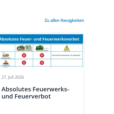
Zu allen Neuigkeiten
27.
Juli
2
Papie
Kart
Augu
27.
Juli
2026
Absolutes Feuerwerks-
und Feuerverbot