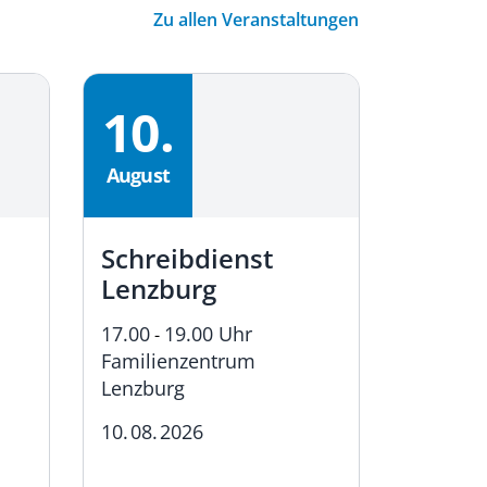
Zu allen Veranstaltungen
10.
10.
August
August
Schreibdienst
Bewe
Lenzburg
«Gem
aktiv!
17.00
19.00 Uhr
-
Familienzentrum
18.00
2
-
Lenzburg
Familie
Lenzbur
10.
08.
2026
10.
08.
2